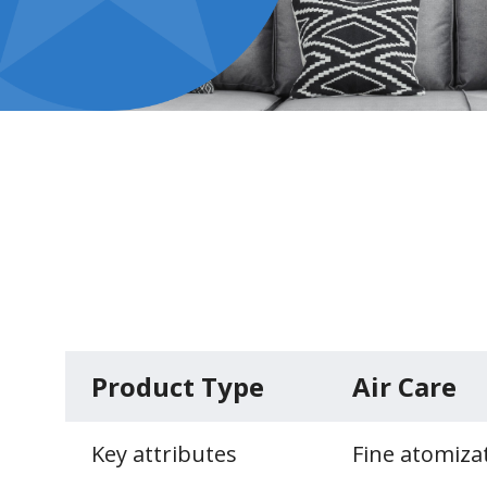
Product Type
Air Сare
Key attributes
Fine atomiza